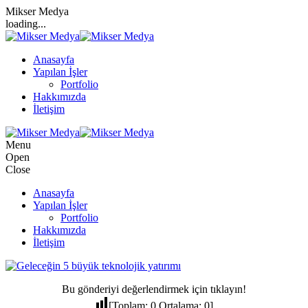
Mikser Medya
loading...
Anasayfa
Yapılan İşler
Portfolio
Hakkımızda
İletişim
Menu
Open
Close
Anasayfa
Yapılan İşler
Portfolio
Hakkımızda
İletişim
Bu gönderiyi değerlendirmek için tıklayın!
[Toplam:
0
Ortalama:
0
]