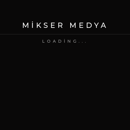
What's your email address?
MIKSER MEDYA
comment?
LOADING...
Bir dahaki sefere yorum yaptığımda
kullanılmak üzere adımı, e-posta adresimi
ve web site adresimi bu tarayıcıya kaydet.