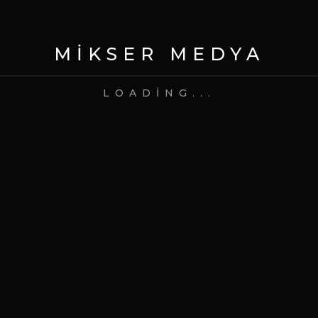
What's your email address?
MIKSER MEDYA
comment?
LOADING...
Bir dahaki sefere yorum yaptığımda
kullanılmak üzere adımı, e-posta adresimi
ve web site adresimi bu tarayıcıya kaydet.