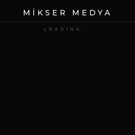
MIKSER MEDYA
comment?
LOADING...
Bir dahaki sefere yorum yaptığımda
kullanılmak üzere adımı, e-posta adresimi
ve web site adresimi bu tarayıcıya kaydet.