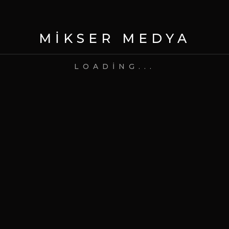
What's your email address?
MIKSER MEDYA
comment?
LOADING...
Bir dahaki sefere yorum yaptığımda
kullanılmak üzere adımı, e-posta adresimi
ve web site adresimi bu tarayıcıya kaydet.