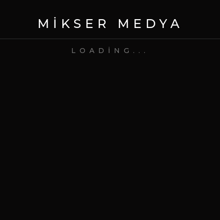
MIKSER MEDYA
LOADING...
27 May 2021
Gündem
Marvel Studios, Yeni Filmi
Eternals’ın Fragmanını
Paylaştı
READ MORE