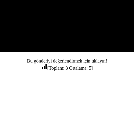
Bu gönderiyi değerlendirmek için tıklayın!
[Toplam:
3
Ortalama:
5
]