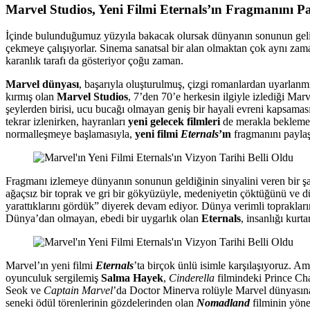
Marvel Studios, Yeni Filmi Eternals’ın Fragmanını Pa
İçinde bulunduğumuz yüzyıla bakacak olursak dünyanın sonunun gelişin
çekmeye çalışıyorlar. Sinema sanatsal bir alan olmaktan çok aynı zama
karanlık tarafı da gösteriyor çoğu zaman.
Marvel dünyası
, başarıyla oluşturulmuş, çizgi romanlardan uyarlanmı
kırmış olan
Marvel Studios
, 7’den 70’e herkesin ilgiyle izlediği Mar
şeylerden birisi, ucu bucağı olmayan geniş bir hayali evreni kapsamas
tekrar izlenirken, hayranları
yeni gelecek filmleri
de merakla bekleme
normalleşmeye başlamasıyla,
yeni filmi
Eternals
’ın
fragmanını payla
Fragmanı izlemeye dünyanın sonunun geldiğinin sinyalini veren bir şa
ağaçsız bir toprak ve gri bir gökyüzüyle, medeniyetin çöktüğünü ve dün
yarattıklarını gördük” diyerek devam ediyor. Dünya verimli toprakları
Dünya’dan olmayan, ebedi bir uygarlık olan
Eternals
, insanlığı kurt
Marvel’ın yeni filmi
Eternals
’ta birçok ünlü isimle karşılaşıyoruz. 
oyunculuk sergilemiş
Salma Hayek
,
Cinderella
filmindeki Prince Ch
Seok ve
Captain Marvel
’da Doctor Minerva rolüyle Marvel dünyasın
seneki ödül törenlerinin gözdelerinden olan
Nomadland
filminin yön