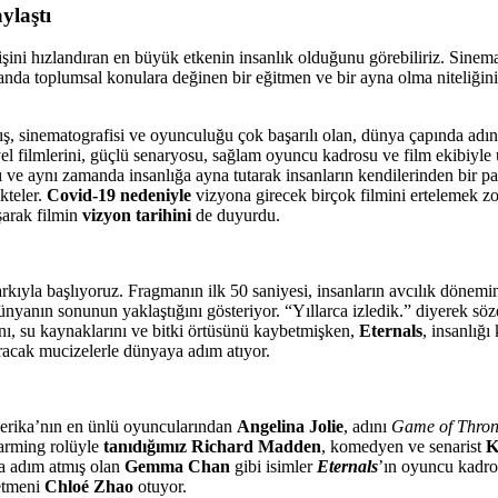
ylaştı
i hızlandıran en büyük etkenin insanlık olduğunu görebiliriz. Sinema s
nda toplumsal konulara değinen bir eğitmen ve bir ayna olma niteliğini 
ş, sinematografisi ve oyunculuğu çok başarılı olan, dünya çapında adını
vel filmlerini, güçlü senaryosu, sağlam oyuncu kadrosu ve film ekibiyle
ı ve aynı zamanda insanlığa ayna tutarak insanların kendilerinden bir pa
kteler.
Covid-19 nedeniyle
vizyona girecek birçok filmini ertelemek 
şarak filmin
vizyon tarihini
de duyurdu.
rkıyla başlıyoruz. Fragmanın ilk 50 saniyesi, insanların avcılık dönemi
yanın sonunun yaklaştığını gösteriyor. “Yıllarca izledik.” diyerek söze 
nı, su kaynaklarını ve bitki örtüsünü kaybetmişken,
Eternals
, insanlığ
aracak mucizelerle dünyaya adım atıyor.
Amerika’nın en ünlü oyuncularından
Angelina Jolie
, adını
Game of Thron
arming rolüyle
tanıdığımız Richard Madden
, komedyen ve senarist
K
a adım atmış olan
Gemma Chan
gibi isimler
Eternals
’ın oyuncu kadro
etmeni
Chloé Zhao
otuyor.