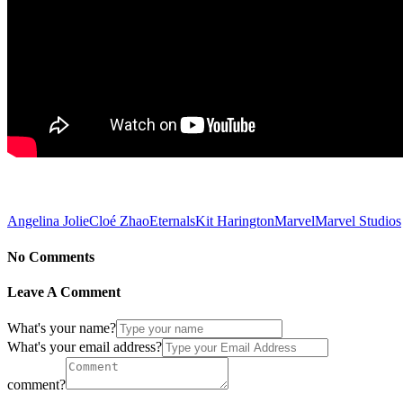
Angelina Jolie
Cloé Zhao
Eternals
Kit Harington
Marvel
Marvel Studios
No Comments
Leave A Comment
What's your name?
What's your email address?
comment?