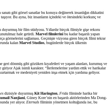
anatı gibi görsel sanatlar bu konuya değinerek insanlığın dikkatini
taşıyor. Bu ayna, biz insanların içindeki ve ötesindeki korkunç ve
 duyurmuş bir film stüdyosu. Yıllardır birçok filmiyle gişe rekoru
 unutulmaz hale getirdi.
Marvel filmlerini
bu kadar başarılı yapan
rça görmelerini sağlaması. Geçmişte vizyona giren birçok filmi tekrar
zorunda kalan
Marvel Studios
, bugünlerde birçok ülkenin
ne geri dönmüş gibi gözüken kıyafetleri ve yaşam alanları, kurumuş ve
giriyor Ajak isimli karakter. “İlerlemelerine yardım ettik ve harikalar
ı kurtarmak ve medeniyeti yeniden inşa etmek için yardıma geliyor.
es
dizisiyle duyurmuş
Kit Harington
,
Frida
filminde harika bir
umail Nanjiani
, Güney Kore’nin en başarılı aktörlerinden Ma Dong-
sunda yer alıyor.
Eternals
filminin yönetmen koltuğunda ise, bu