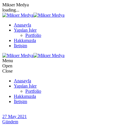
Mikser Medya
loading...
Anasayfa
Yapılan İşler
Portfolio
Hakkımızda
İletişim
Menu
Open
Close
Anasayfa
Yapılan İşler
Portfolio
Hakkımızda
İletişim
27 May 2021
Gündem