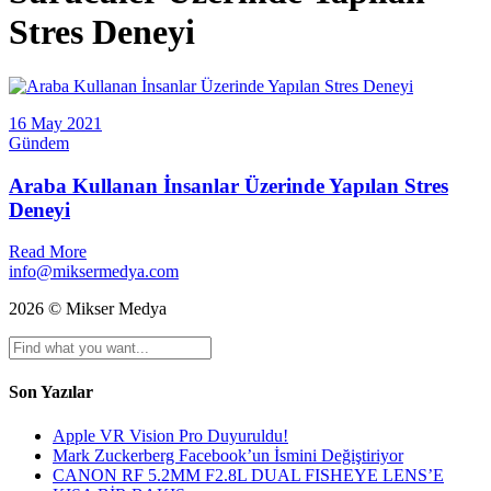
Stres Deneyi
16 May 2021
Gündem
Araba Kullanan İnsanlar Üzerinde Yapılan Stres
Deneyi
Read More
info@miksermedya.com
2026 © Mikser Medya
Son Yazılar
Apple VR Vision Pro Duyuruldu!
Mark Zuckerberg Facebook’un İsmini Değiştiriyor
CANON RF 5.2MM F2.8L DUAL FISHEYE LENS’E